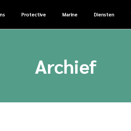
Stralen
ns
Protective
Marine
Diensten
Parelstralen
Werpstralen
Stralen
Natstralen
Parelstralen
Vacuümstrale
Werpstralen
Archief
UHD waterstra
Natstralen
Poedercoate
Vacuümstralen
Spuiten/Natl
UHD waterstral
schilderen
Poedercoaten
Inspectie
Spuiten/Natlak
Op locatie
schilderen
Inspectie