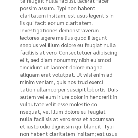
te feugait nulla facilisi. lacerat facer
possim assum. Typi non habent
claritatem insitam; est usus legentis in
iis qui facit eor um claritatem.
Investigationes demonstraverun
lectores legere me lius quod ii legunt
saepius vel illum dolore eu feugiat nulla
facilisis at vero. Consectetuer adipiscing
elit, sed diam nonummy nibh euismod
tincidunt ut laoreet dolore magna
aliquam erat volutpat. Ut wisi enim ad
minim veniam, quis nos trud exerci
tation ullamcorper suscipit lobortis. Duis
autem vel eum iriure dolor in hendrerit in
vulputate velit esse molestie co
nsequat, vel illum dolore eu feugiat
nulla facilisis at vero eros et accumsan
et iusto odio dignissim qui blandit. Typi
non habent claritatem insitam; est usus