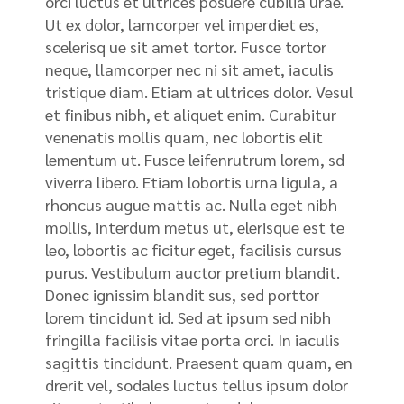
orci luctus et ultrices posuere cubilia urae.
Ut ex dolor, lamcorper vel imperdiet es,
scelerisq ue sit amet tortor. Fusce tortor
neque, llamcorper nec ni sit amet, iaculis
tristique diam. Etiam at ultrices dolor. Vesul
et finibus nibh, et aliquet enim. Curabitur
venenatis mollis quam, nec lobortis elit
lementum ut. Fusce leifenrutrum lorem, sd
viverra libero. Etiam lobortis urna ligula, a
rhoncus augue mattis ac. Nulla eget nibh
mollis, interdum metus ut, elerisque est te
leo, lobortis ac ficitur eget, facilisis cursus
purus. Vestibulum auctor pretium blandit.
Donec ignissim blandit sus, sed porttor
lorem tincidunt id. Sed at ipsum sed nibh
fringilla facilisis vitae porta orci. In iaculis
sagittis tincidunt. Praesent quam quam, en
drerit vel, sodales luctus tellus ipsum dolor