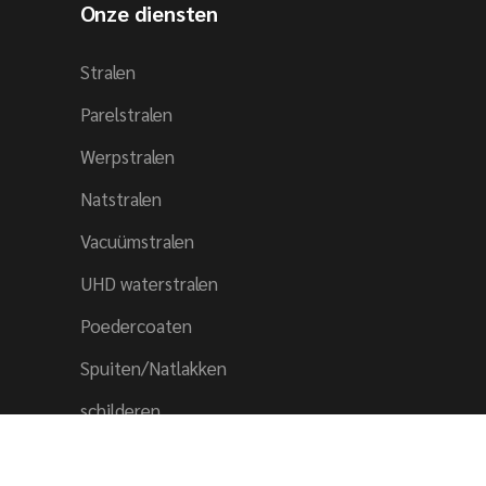
Onze diensten
Stralen
Parelstralen
Werpstralen
Natstralen
Vacuümstralen
UHD waterstralen
Poedercoaten
Spuiten/Natlakken
schilderen
Inspectie