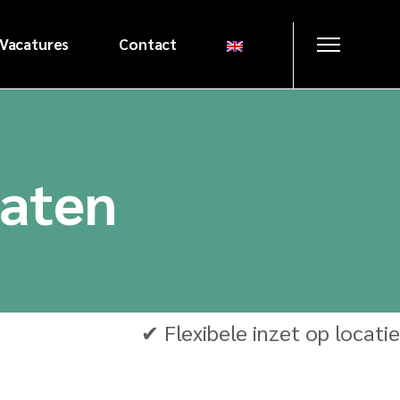
Vacatures
Contact
n
oaten
len
n
akken
en
✔ Flexibele inzet op locatie
ken