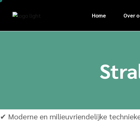
Home
Over o
Stra
✔ Moderne en milieuvriendelijke techniek