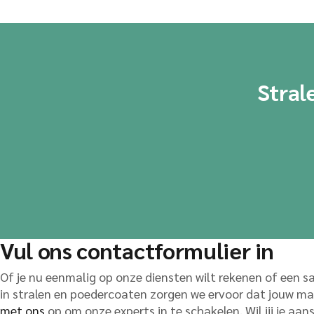
Stral
Vul ons contactformulier in
Of je nu eenmalig op onze diensten wilt rekenen of een s
in stralen en poedercoaten zorgen we ervoor dat jouw mar
met ons
op om onze experts in te schakelen. Wil jij je aan