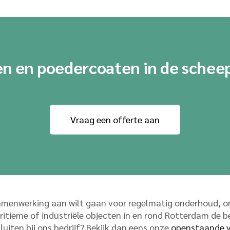
en en poedercoaten in de schee
Vraag een offerte aan
amenwerking aan wilt gaan voor regelmatig onderhoud, ons
itieme of industriële objecten in en rond Rotterdam de b
sluiten bij ons bedrijf? Bekijk dan eens onze
openstaande v